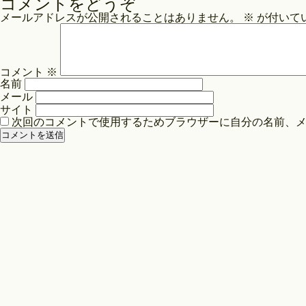
コメントをどうぞ
ナ
メールアドレスが公開されることはありません。
※
が付いて
ビ
ゲ
ー
コメント
※
シ
名前
ョ
メール
ン
サイト
次回のコメントで使用するためブラウザーに自分の名前、