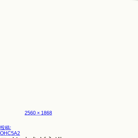
Look
フ
2560 × 1868
ル
サ
投
イ
投稿:
ズ
OHC5A2
稿