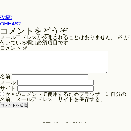
ル
サ
Philosophy
イ
投
投稿:
ズ
OHH4S2
稿
コメントをどうぞ
ナ
News
メールアドレスが公開されることはありません。
※
が
ビ
付いている欄は必須項目です
ゲ
コメント
※
Contact
ー
シ
ョ
Store
名前
ン
メール
サイト
次回のコメントで使用するためブラウザーに自分の
名前、メールアドレス、サイトを保存する。
COPYRIGHT©O/EIGHTH ALL RIGHTS RESERVED.