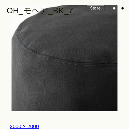
Store
OH_モヘア_BK_7
Look
Construction
Product Lineup
Stockist
フ
2000 × 2000