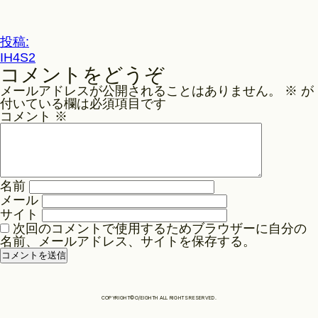
ル
サ
Philosophy
イ
投
投稿:
ズ
IH4S2
稿
コメントをどうぞ
ナ
News
メールアドレスが公開されることはありません。
※
が
ビ
付いている欄は必須項目です
ゲ
コメント
※
Contact
ー
シ
ョ
Store
名前
ン
メール
サイト
次回のコメントで使用するためブラウザーに自分の
名前、メールアドレス、サイトを保存する。
COPYRIGHT©O/EIGHTH ALL RIGHTS RESERVED.