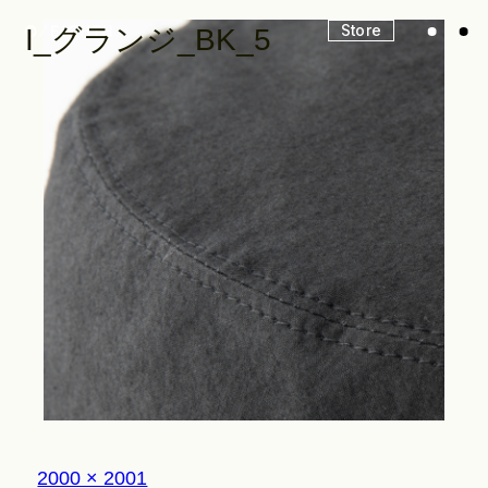
Store
I_グランジ_BK_5
Look
Construction
Product Lineup
Stockist
フ
2000 × 2001