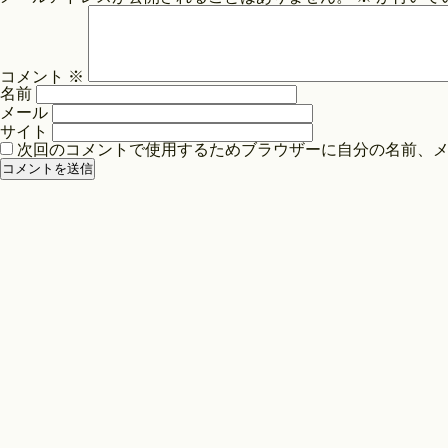
ビ
ゲ
ー
コメント
※
シ
名前
ョ
メール
ン
サイト
次回のコメントで使用するためブラウザーに自分の名前、