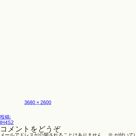
Look
フ
3680 × 2600
ル
サ
投
イ
投稿:
ズ
IH4S2
稿
コメントをどうぞ
ナ
メールアドレスが公開されることはありません。
※
が付いて