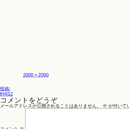
フ
2000 × 2000
ル
サ
投
イ
投稿:
ズ
IH4S2
稿
コメントをどうぞ
ナ
メールアドレスが公開されることはありません。
※
が付いて
ビ
ゲ
ー
コメント
※