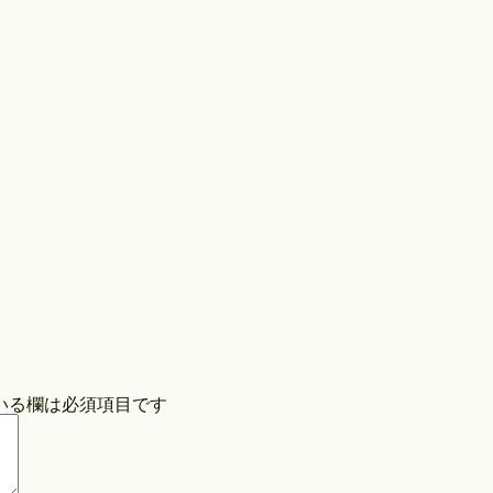
Store
COPYRIGHT©O/EIGHTH ALL RIGHTS RESERVED.
いる欄は必須項目です