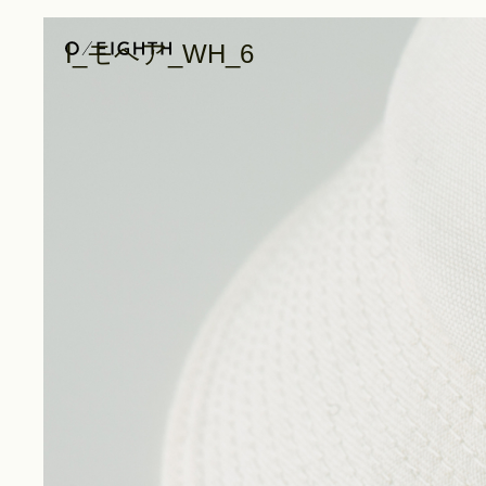
I_モヘア_WH_6