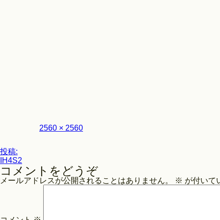
フ
2560 × 2560
ル
サ
投
イ
投稿:
ズ
IH4S2
稿
コメントをどうぞ
ナ
メールアドレスが公開されることはありません。
※
が付いて
ビ
ゲ
ー
コメント
※