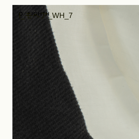
I_モヘア_WH_7