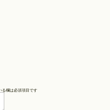
Store
COPYRIGHT©O/EIGHTH ALL RIGHTS RESERVED.
いる欄は必須項目です