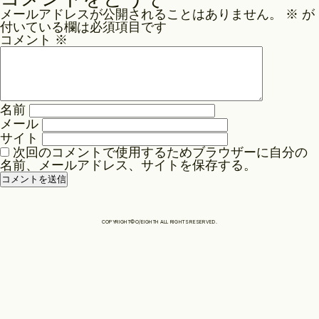
ナ
メールアドレスが公開されることはありません。
※
が
ビ
Philosophy
付いている欄は必須項目です
ゲ
コメント
※
ー
News
シ
ョ
名前
ン
メール
Contact
サイト
次回のコメントで使用するためブラウザーに自分の
名前、メールアドレス、サイトを保存する。
Store
COPYRIGHT©O/EIGHTH ALL RIGHTS RESERVED.