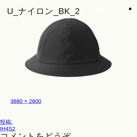
Store
U_ナイロン_BK_2
Look
Construction
フ
3680 × 2600
Product Lineup
ル
サ
イ
投
投稿:
ズ
Stockist
IH4S2
稿
コメントをどうぞ