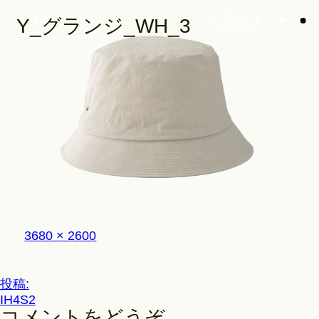
Store
Y_グランジ_WH_3
Look
Construction
フ
3680 × 2600
Product Lineup
ル
サ
イ
投
投稿:
ズ
Stockist
IH4S2
稿
コメントをどうぞ