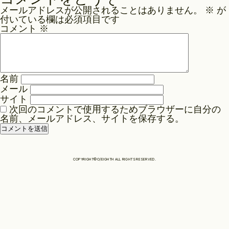
ナ
メールアドレスが公開されることはありません。
※
が
ビ
Philosophy
付いている欄は必須項目です
ゲ
コメント
※
ー
News
シ
ョ
名前
ン
メール
Contact
サイト
次回のコメントで使用するためブラウザーに自分の
名前、メールアドレス、サイトを保存する。
Store
COPYRIGHT©O/EIGHTH ALL RIGHTS RESERVED.