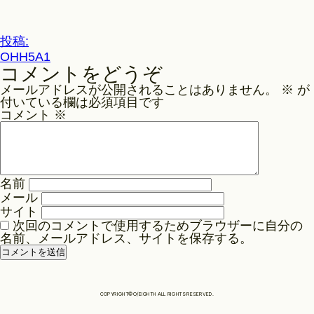
ル
サ
Philosophy
イ
投
投稿:
ズ
OHH5A1
稿
コメントをどうぞ
ナ
News
メールアドレスが公開されることはありません。
※
が
ビ
付いている欄は必須項目です
ゲ
コメント
※
Contact
ー
シ
ョ
Store
名前
ン
メール
サイト
次回のコメントで使用するためブラウザーに自分の
名前、メールアドレス、サイトを保存する。
COPYRIGHT©O/EIGHTH ALL RIGHTS RESERVED.