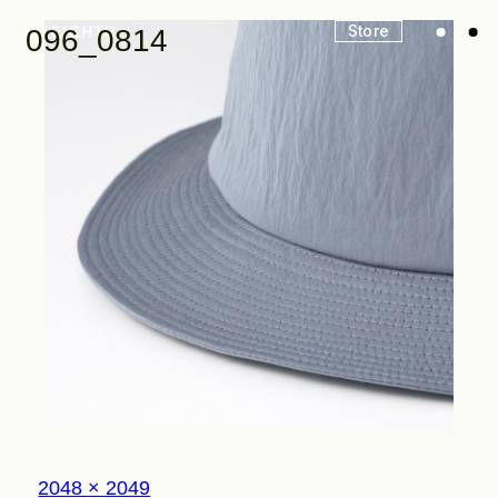
Store
096_0814
Look
Construction
Product Lineup
Stockist
フ
2048 × 2049