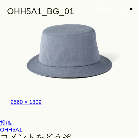
Store
OHH5A1_BG_01
Look
Construction
フ
2560 × 1809
Product Lineup
ル
サ
イ
投
投稿:
ズ
Stockist
OHH5A1
稿
コメントをどうぞ