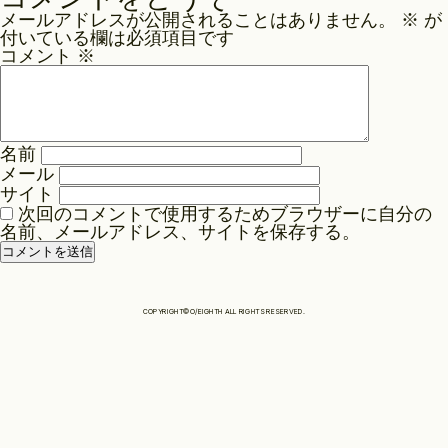
ナ
メールアドレスが公開されることはありません。
※
が
ビ
Philosophy
付いている欄は必須項目です
ゲ
コメント
※
ー
News
シ
ョ
名前
ン
メール
Contact
サイト
次回のコメントで使用するためブラウザーに自分の
名前、メールアドレス、サイトを保存する。
Store
COPYRIGHT©O/EIGHTH ALL RIGHTS RESERVED.