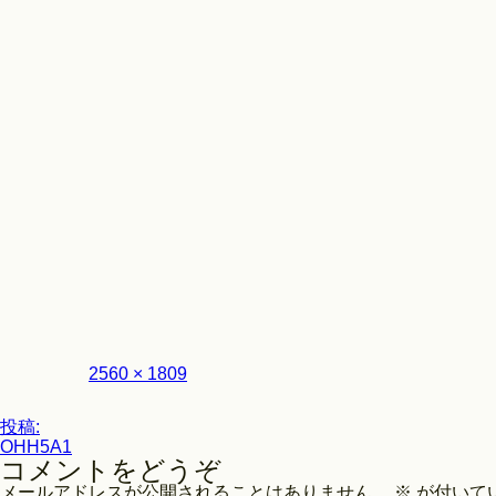
Look
フ
2560 × 1809
ル
サ
投
イ
投稿:
ズ
OHH5A1
稿
コメントをどうぞ
ナ
メールアドレスが公開されることはありません。
※
が付いて