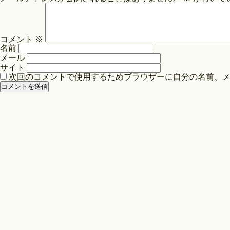
ビ
ゲ
ー
コメント
※
シ
名前
ョ
メール
ン
サイト
次回のコメントで使用するためブラウザーに自分の名前、