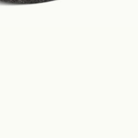
Construction
Product Lineup
Stockist
Store