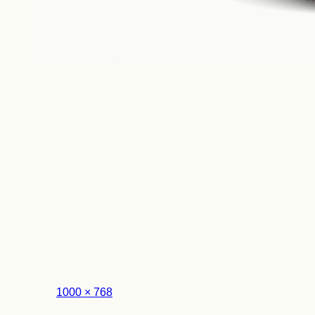
Look
フ
1000 × 768
ル
サ