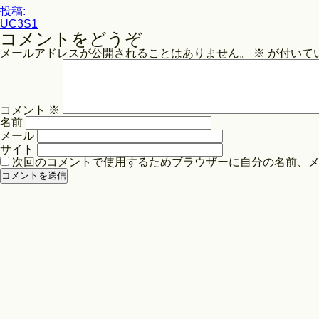
投
イ
投稿:
ズ
UC3S1
稿
コメントをどうぞ
ナ
メールアドレスが公開されることはありません。
※
が付いて
ビ
ゲ
ー
コメント
※
シ
名前
ョ
メール
ン
サイト
次回のコメントで使用するためブラウザーに自分の名前、