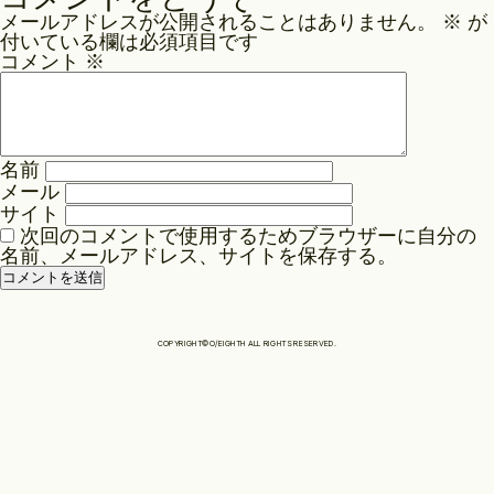
ナ
メールアドレスが公開されることはありません。
※
が
ビ
Philosophy
付いている欄は必須項目です
ゲ
コメント
※
ー
News
シ
ョ
名前
ン
メール
Contact
サイト
次回のコメントで使用するためブラウザーに自分の
名前、メールアドレス、サイトを保存する。
Store
COPYRIGHT©O/EIGHTH ALL RIGHTS RESERVED.