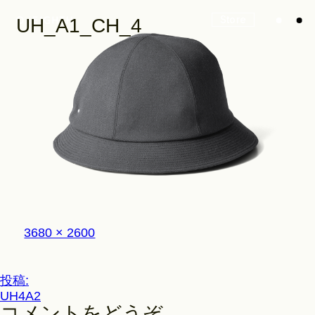
Store
UH_A1_CH_4
Look
Construction
フ
3680 × 2600
Product Lineup
ル
サ
イ
投
投稿:
ズ
Stockist
UH4A2
稿
コメントをどうぞ