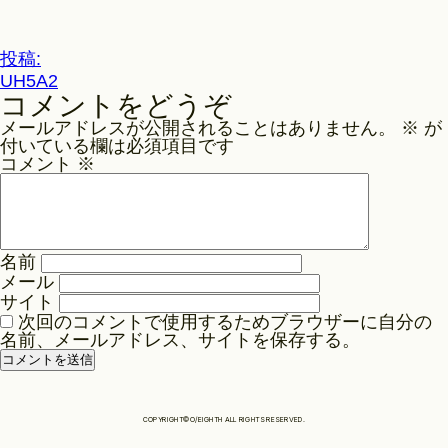
ル
サ
Philosophy
イ
投
投稿:
ズ
UH5A2
稿
コメントをどうぞ
ナ
News
メールアドレスが公開されることはありません。
※
が
ビ
付いている欄は必須項目です
ゲ
コメント
※
Contact
ー
シ
ョ
Store
名前
ン
メール
サイト
次回のコメントで使用するためブラウザーに自分の
名前、メールアドレス、サイトを保存する。
COPYRIGHT©O/EIGHTH ALL RIGHTS RESERVED.