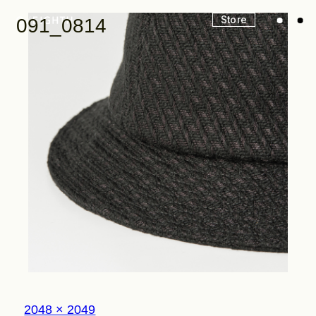
Store
091_0814
Look
Construction
Product Lineup
Stockist
フ
2048 × 2049