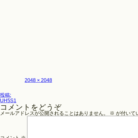
フ
2048 × 2048
ル
サ
投
イ
投稿:
ズ
UH5S1
稿
コメントをどうぞ
ナ
メールアドレスが公開されることはありません。
※
が付いて
ビ
ゲ
ー
コメント
※