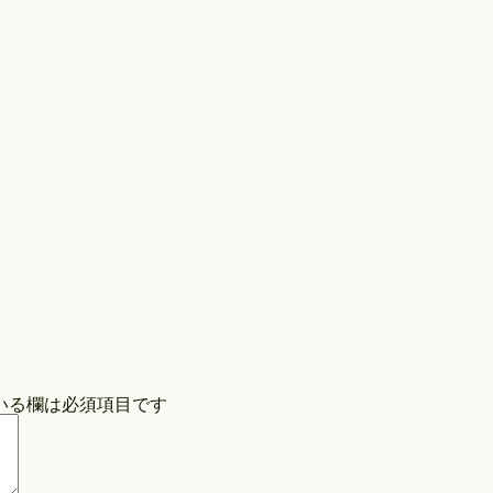
Store
COPYRIGHT©O/EIGHTH ALL RIGHTS RESERVED.
いる欄は必須項目です