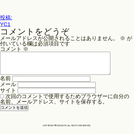
ル
サ
Philosophy
イ
投
投稿:
ズ
YC1
稿
コメントをどうぞ
ナ
News
メールアドレスが公開されることはありません。
※
が
ビ
付いている欄は必須項目です
ゲ
コメント
※
Contact
ー
シ
ョ
Store
名前
ン
メール
サイト
次回のコメントで使用するためブラウザーに自分の
名前、メールアドレス、サイトを保存する。
COPYRIGHT©O/EIGHTH ALL RIGHTS RESERVED.