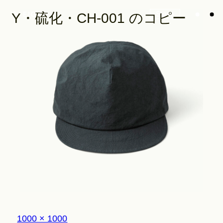
Store
Y・硫化・CH-001 のコピー
Look
Construction
Product Lineup
Stockist
フ
1000 × 1000