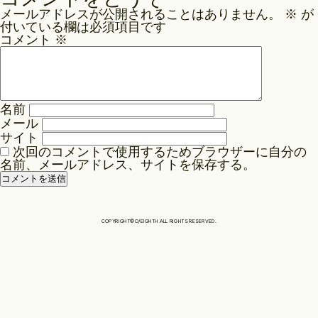
ナ
メールアドレスが公開されることはありません。
※
が
ビ
Philosophy
付いている欄は必須項目です
ゲ
コメント
※
ー
News
シ
ョ
名前
ン
メール
Contact
サイト
次回のコメントで使用するためブラウザーに自分の
名前、メールアドレス、サイトを保存する。
Store
COPYRIGHT©O/EIGHTH ALL RIGHTS RESERVED.