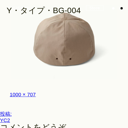
Store
Y・タイプ・BG-004
Look
Construction
フ
1000 × 707
Product Lineup
ル
サ
イ
投
投稿:
ズ
Stockist
YC2
稿
コメントをどうぞ