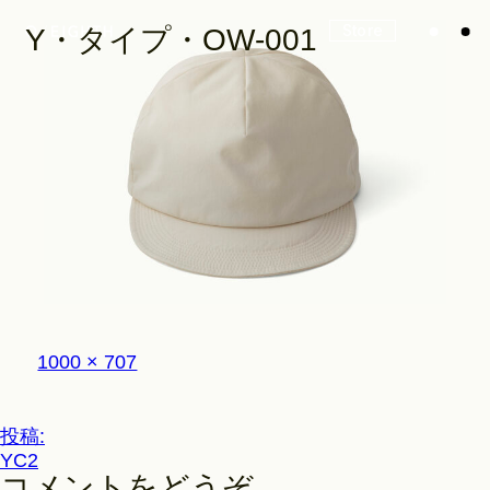
Store
Y・タイプ・OW-001
Look
Construction
フ
1000 × 707
Product Lineup
ル
サ
イ
投
投稿:
ズ
Stockist
YC2
稿
コメントをどうぞ