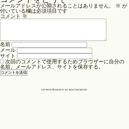
ナ
メールアドレスが公開されることはありません。
※
が
ビ
Philosophy
付いている欄は必須項目です
ゲ
コメント
※
ー
News
シ
ョ
名前
ン
メール
Contact
サイト
次回のコメントで使用するためブラウザーに自分の
名前、メールアドレス、サイトを保存する。
Store
COPYRIGHT©O/EIGHTH ALL RIGHTS RESERVED.