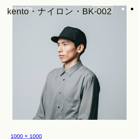
Store
kento・ナイロン・BK-002
Look
Construction
Product Lineup
Stockist
フ
1000 × 1000