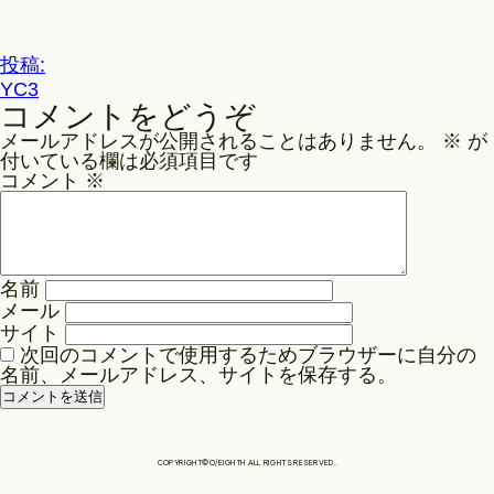
ル
サ
Philosophy
イ
投
投稿:
ズ
YC3
稿
コメントをどうぞ
ナ
News
メールアドレスが公開されることはありません。
※
が
ビ
付いている欄は必須項目です
ゲ
コメント
※
Contact
ー
シ
ョ
Store
名前
ン
メール
サイト
次回のコメントで使用するためブラウザーに自分の
名前、メールアドレス、サイトを保存する。
COPYRIGHT©O/EIGHTH ALL RIGHTS RESERVED.