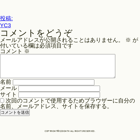
ル
サ
Philosophy
イ
投
投稿:
ズ
YC3
稿
コメントをどうぞ
ナ
News
メールアドレスが公開されることはありません。
※
が
ビ
付いている欄は必須項目です
ゲ
コメント
※
Contact
ー
シ
ョ
Store
名前
ン
メール
サイト
次回のコメントで使用するためブラウザーに自分の
名前、メールアドレス、サイトを保存する。
COPYRIGHT©O/EIGHTH ALL RIGHTS RESERVED.