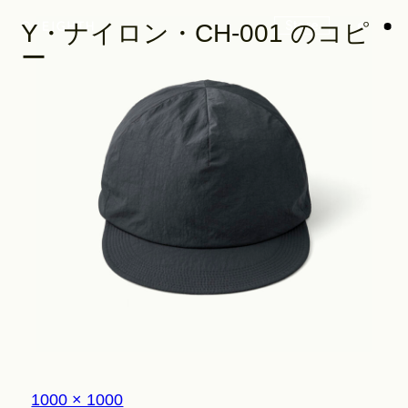
Store
Y・ナイロン・CH-001 のコピ
ー
Look
Construction
Product Lineup
Stockist
フ
1000 × 1000