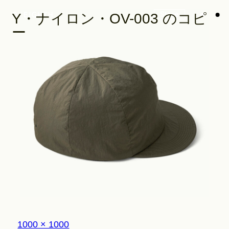
Store
Y・ナイロン・OV-003 のコピ
ー
Look
Construction
Product Lineup
Stockist
フ
1000 × 1000