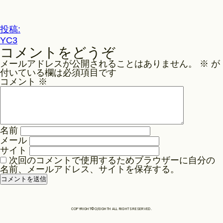
ル
サ
Philosophy
イ
投
投稿:
ズ
YC3
稿
コメントをどうぞ
ナ
News
メールアドレスが公開されることはありません。
※
が
ビ
付いている欄は必須項目です
ゲ
コメント
※
Contact
ー
シ
ョ
Store
名前
ン
メール
サイト
次回のコメントで使用するためブラウザーに自分の
名前、メールアドレス、サイトを保存する。
COPYRIGHT©O/EIGHTH ALL RIGHTS RESERVED.