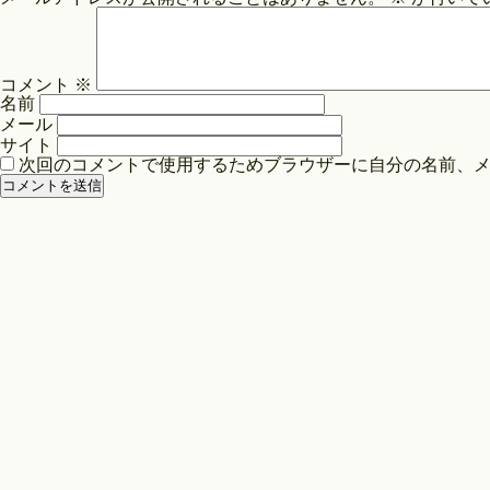
ビ
ゲ
ー
コメント
※
シ
名前
ョ
メール
ン
サイト
次回のコメントで使用するためブラウザーに自分の名前、