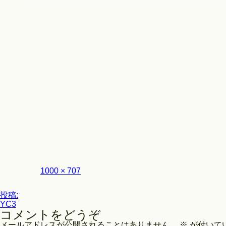
Look
フ
1000 × 707
ル
サ
投
イ
投稿:
ズ
YC3
稿
コメントをどうぞ
ナ
メールアドレスが公開されることはありません。
※
が付いて