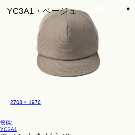
Store
YC3A1・ベージュ
Look
Construction
Product Lineup
フ
2708 × 1976
ル
サ
イ
投
投稿:
Stockist
ズ
YC3A1
稿