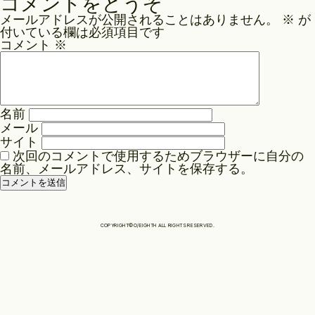
コメントをどうぞ
ナ
メールアドレスが公開されることはありません。
※
が
Philosophy
ビ
付いている欄は必須項目です
ゲ
コメント
※
ー
News
シ
ョ
名前
ン
Contact
メール
サイト
次回のコメントで使用するためブラウザーに自分の
名前、メールアドレス、サイトを保存する。
Store
COPYRIGHT©O/EIGHTH ALL RIGHTS RESERVED.