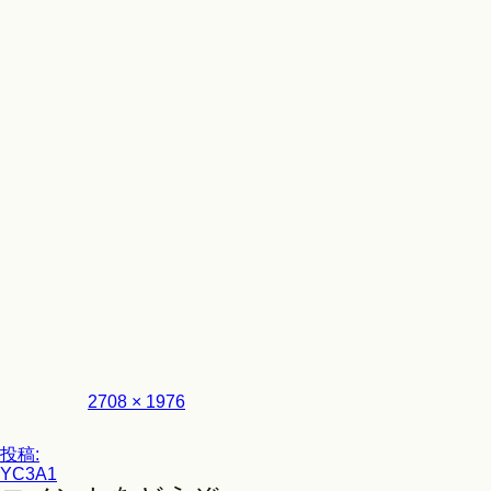
Look
フ
2708 × 1976
ル
サ
投
イ
投稿:
ズ
YC3A1
稿