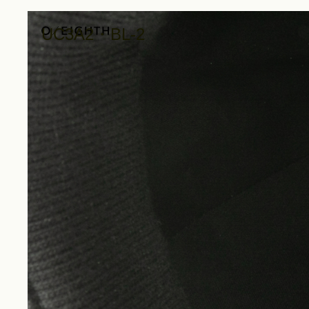
UC3A2・BL-2