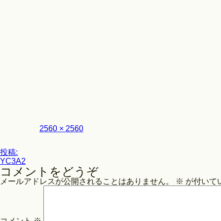
フ
2560 × 2560
ル
サ
投
イ
投稿:
ズ
YC3A2
稿
コメントをどうぞ
ナ
メールアドレスが公開されることはありません。
※
が付いて
ビ
ゲ
ー
コメント
※