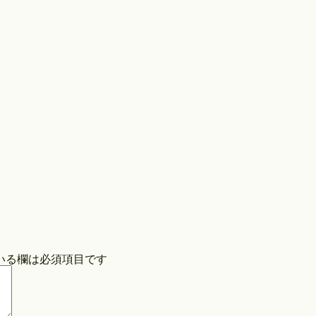
Store
COPYRIGHT©O/EIGHTH ALL RIGHTS RESERVED.
いる欄は必須項目です