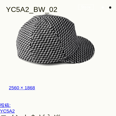
Store
YC5A2_BW_02
Look
Construction
Product Lineup
フ
2560 × 1868
ル
サ
イ
投
投稿:
Stockist
ズ
YC5A2
稿