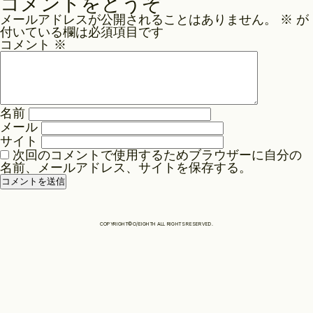
コメントをどうぞ
ナ
メールアドレスが公開されることはありません。
※
が
Philosophy
ビ
付いている欄は必須項目です
ゲ
コメント
※
ー
News
シ
ョ
名前
ン
Contact
メール
サイト
次回のコメントで使用するためブラウザーに自分の
名前、メールアドレス、サイトを保存する。
Store
COPYRIGHT©O/EIGHTH ALL RIGHTS RESERVED.