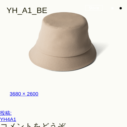
Store
YH_A1_BE
Look
Construction
フ
3680 × 2600
Product Lineup
ル
サ
イ
投
投稿:
ズ
Stockist
YH4A1
稿
コメントをどうぞ