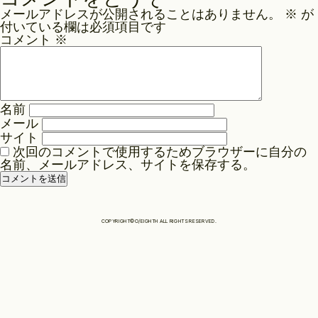
ナ
メールアドレスが公開されることはありません。
※
が
ビ
Philosophy
付いている欄は必須項目です
ゲ
コメント
※
ー
News
シ
ョ
名前
ン
メール
Contact
サイト
次回のコメントで使用するためブラウザーに自分の
名前、メールアドレス、サイトを保存する。
Store
COPYRIGHT©O/EIGHTH ALL RIGHTS RESERVED.