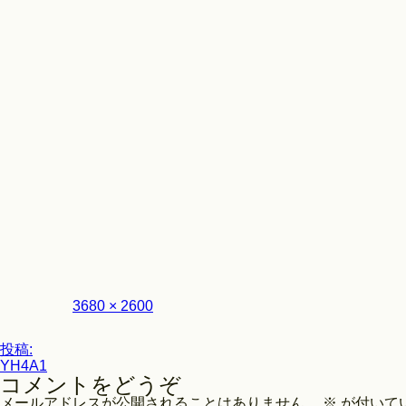
Look
フ
3680 × 2600
ル
サ
投
イ
投稿:
ズ
YH4A1
稿
コメントをどうぞ
ナ
メールアドレスが公開されることはありません。
※
が付いて