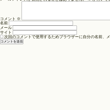
ビ
ゲ
ー
コメント
※
シ
名前
ョ
メール
ン
サイト
次回のコメントで使用するためブラウザーに自分の名前、