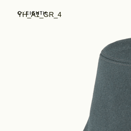
YH_A1_GR_4