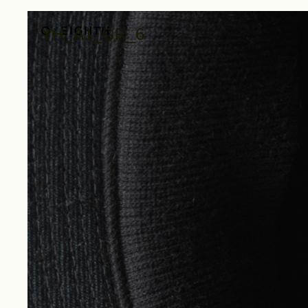
YH_A1_GR_6