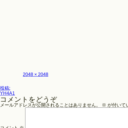
フ
2048 × 2048
ル
サ
投
イ
投稿:
ズ
YH4A1
稿
コメントをどうぞ
ナ
メールアドレスが公開されることはありません。
※
が付いて
ビ
ゲ
ー
コメント
※