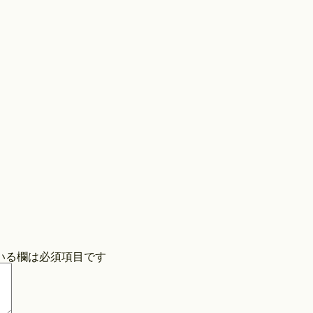
Store
COPYRIGHT©O/EIGHTH ALL RIGHTS RESERVED.
いる欄は必須項目です