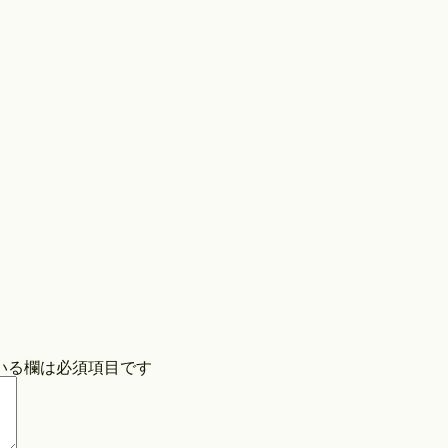
Store
COPYRIGHT©O/EIGHTH ALL RIGHTS RESERVED.
いる欄は必須項目です