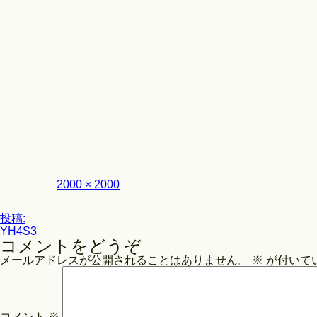
フ
2000 × 2000
ル
サ
投
イ
投稿:
ズ
YH4S3
稿
コメントをどうぞ
ナ
メールアドレスが公開されることはありません。
※
が付いて
ビ
ゲ
ー
コメント
※