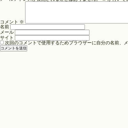
ビ
ゲ
ー
コメント
※
シ
名前
ョ
メール
ン
サイト
次回のコメントで使用するためブラウザーに自分の名前、