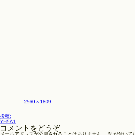
Look
フ
2560 × 1809
ル
サ
投
イ
投稿:
ズ
YH5A1
稿
コメントをどうぞ
ナ
メールアドレスが公開されることはありません。
※
が付いて