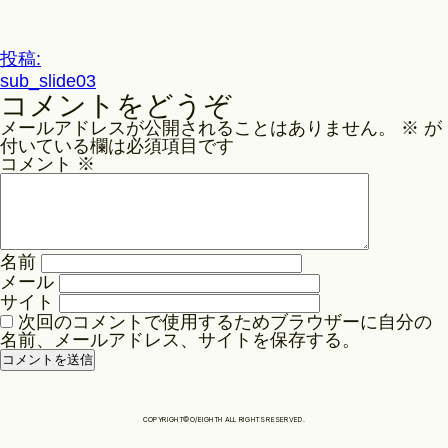
ル
サ
Philosophy
イ
投
投稿:
ズ
sub_slide03
稿
コメントをどうぞ
ナ
News
メールアドレスが公開されることはありません。
※
が
ビ
付いている欄は必須項目です
ゲ
コメント
※
Contact
ー
シ
ョ
Store
名前
ン
メール
サイト
次回のコメントで使用するためブラウザーに自分の
名前、メールアドレス、サイトを保存する。
COPYRIGHT©O/EIGHTH ALL RIGHTS RESERVED.