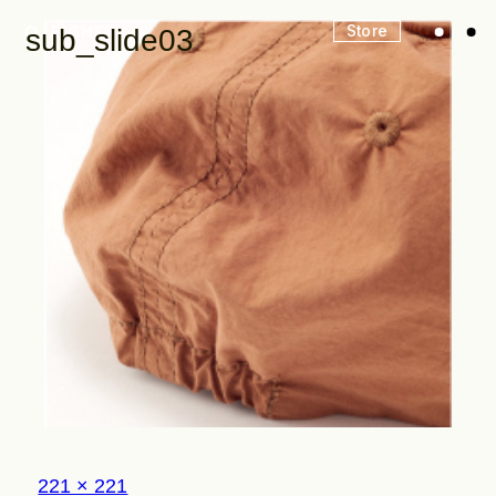
Store
sub_slide03
Look
Construction
Product Lineup
Stockist
フ
221 × 221