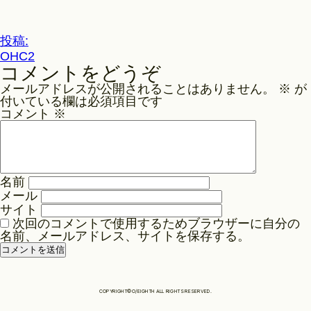
ル
サ
Philosophy
イ
投
投稿:
ズ
OHC2
稿
コメントをどうぞ
ナ
News
メールアドレスが公開されることはありません。
※
が
ビ
付いている欄は必須項目です
ゲ
コメント
※
Contact
ー
シ
ョ
Store
名前
ン
メール
サイト
次回のコメントで使用するためブラウザーに自分の
名前、メールアドレス、サイトを保存する。
COPYRIGHT©O/EIGHTH ALL RIGHTS RESERVED.