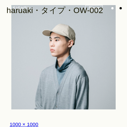
Store
haruaki・タイプ・OW-002
Look
Construction
Product Lineup
Stockist
フ
1000 × 1000