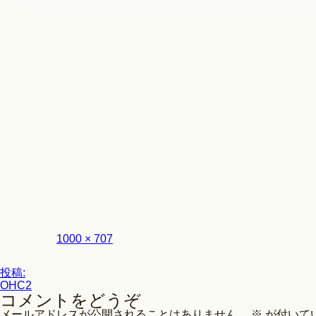
Look
フ
1000 × 707
ル
サ
投
イ
投稿:
ズ
OHC2
稿
コメントをどうぞ
ナ
メールアドレスが公開されることはありません。
※
が付いて