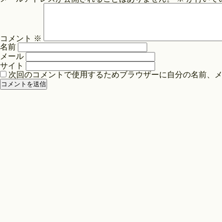
ビ
ゲ
ー
コメント
※
シ
名前
ョ
メール
ン
サイト
次回のコメントで使用するためブラウザーに自分の名前、