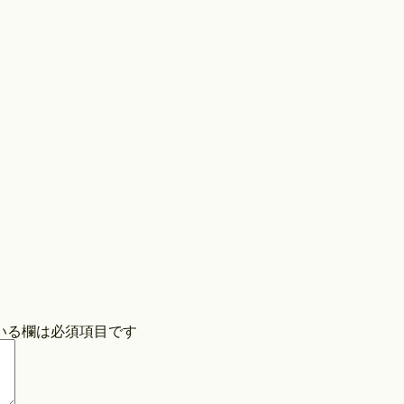
Store
COPYRIGHT©O/EIGHTH ALL RIGHTS RESERVED.
いる欄は必須項目です