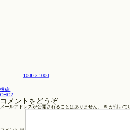
フ
1000 × 1000
ル
サ
投
イ
投稿:
ズ
OHC2
稿
コメントをどうぞ
ナ
メールアドレスが公開されることはありません。
※
が付いて
ビ
ゲ
ー
コメント
※