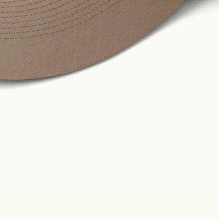
Construction
Product Lineup
Stockist