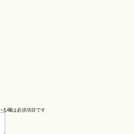
Store
COPYRIGHT©O/EIGHTH ALL RIGHTS RESERVED.
いる欄は必須項目です