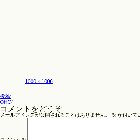
フ
1000 × 1000
ル
サ
投
イ
投稿:
ズ
OHC4
稿
コメントをどうぞ
ナ
メールアドレスが公開されることはありません。
※
が付いて
ビ
ゲ
ー
コメント
※