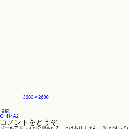
Look
フ
3680 × 2600
ル
サ
投
イ
投稿:
ズ
OHH4A2
稿
コメントをどうぞ
ナ
メールアドレスが公開されることはありません。
※
が付いて