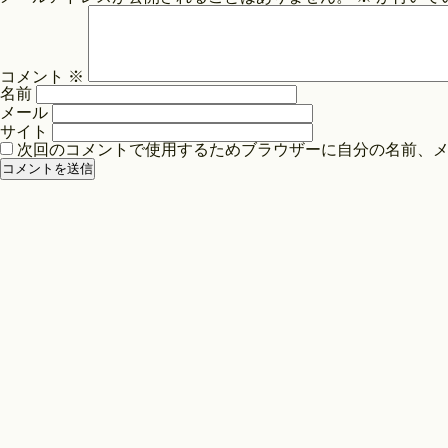
ビ
ゲ
ー
コメント
※
シ
名前
ョ
メール
ン
サイト
次回のコメントで使用するためブラウザーに自分の名前、