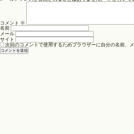
ビ
ゲ
ー
コメント
※
シ
名前
ョ
メール
ン
サイト
次回のコメントで使用するためブラウザーに自分の名前、