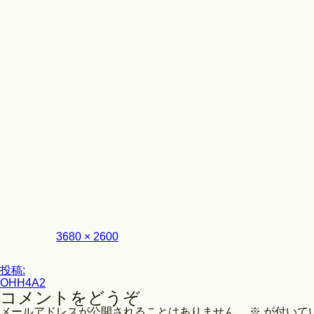
Look
フ
3680 × 2600
ル
サ
投
イ
投稿:
ズ
OHH4A2
稿
コメントをどうぞ
ナ
メールアドレスが公開されることはありません。
※
が付いて