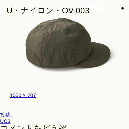
Store
U・ナイロン・OV-003
Look
Construction
フ
1000 × 707
Product Lineup
ル
サ
イ
投
投稿:
ズ
Stockist
UC3
稿
コメントをどうぞ