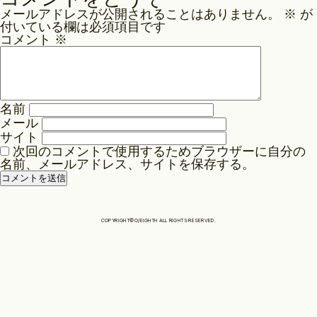
ナ
メールアドレスが公開されることはありません。
※
が
ビ
Philosophy
付いている欄は必須項目です
ゲ
コメント
※
ー
News
シ
ョ
名前
ン
メール
Contact
サイト
次回のコメントで使用するためブラウザーに自分の
名前、メールアドレス、サイトを保存する。
Store
COPYRIGHT©O/EIGHTH ALL RIGHTS RESERVED.